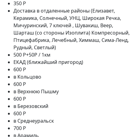
350 Р
Доставка в отдаленные районы (Елизавет,
Керамика, Солнечный, УНЦ, Широкая Речка,
Мичуринский, 7 ключей , Шувакиш, Веер,
Шарташ (со стороны Изоплита) Компресорный,
Птицефабрика, Лечебный, Химмаш, Сима-Ленд,
Рудный, Светлый)
500 Р+50Р / 1км
ЕКАД (ближайший пригород)
600 Р
в Кольцово
600 Р
в Верхнюю Пышму
600 Р
в Березовский
600 Р
в Среднеуральск
700 Р
в Арамиль