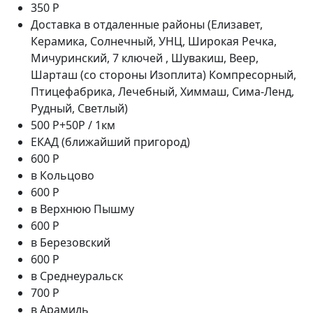
350 Р
Доставка в отдаленные районы (Елизавет,
Керамика, Солнечный, УНЦ, Широкая Речка,
Мичуринский, 7 ключей , Шувакиш, Веер,
Шарташ (со стороны Изоплита) Компресорный,
Птицефабрика, Лечебный, Химмаш, Сима-Ленд,
Рудный, Светлый)
500 Р+50Р / 1км
ЕКАД (ближайший пригород)
600 Р
в Кольцово
600 Р
в Верхнюю Пышму
600 Р
в Березовский
600 Р
в Среднеуральск
700 Р
в Арамиль