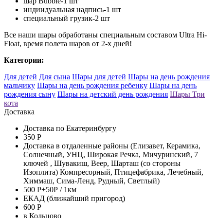
шар Bubble-1 шт
индиидуальная надпись-1 шт
специальный грузик-2 шт
Все наши шары обработаны специальным составом Ultra Hi-
Float, время полета шаров от 2-х дней!
Категории:
Для детей
Для сына
Шары для детей
Шары на день рождения
мальчику
Шары на день рождения ребенку
Шары на день
рождения сыну
Шары на детский день рождения
Шары Три
кота
Доставка
Доставка по Екатеринбургу
350 Р
Доставка в отдаленные районы (Елизавет, Керамика,
Солнечный, УНЦ, Широкая Речка, Мичуринский, 7
ключей , Шувакиш, Веер, Шарташ (со стороны
Изоплита) Компресорный, Птицефабрика, Лечебный,
Химмаш, Сима-Ленд, Рудный, Светлый)
500 Р+50Р / 1км
ЕКАД (ближайший пригород)
600 Р
в Кольцово