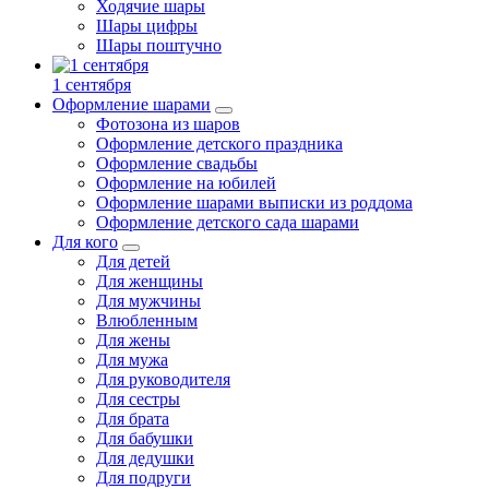
Ходячие шары
Шары цифры
Шары поштучно
1 сентября
Оформление шарами
Фотозона из шаров
Оформление детского праздника
Оформление свадьбы
Оформление на юбилей
Оформление шарами выписки из роддома
Оформление детского сада шарами
Для кого
Для детей
Для женщины
Для мужчины
Влюбленным
Для жены
Для мужа
Для руководителя
Для сестры
Для брата
Для бабушки
Для дедушки
Для подруги