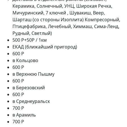
Керамика, Солнечный, УНЦ, Широкая Речка,
Мичуринский, 7 ключей , Шувакиш, Веер,
Шарташ (со стороны Изоплита) Компресорный,
Птицефабрика, Лечебный, Химмаш, Сима-Ленд,
Рудный, Светлый)
500 Р+50Р / 1км
ЕКАД (ближайший пригород)
600 Р
в Кольцово
600 Р
в Верхнюю Пышму
600 Р
в Березовский
600 Р
в Среднеуральск
700 Р
в Арамиль
700 Р