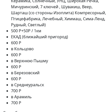
Керамика, Солнечный, УНЦ, Широкая Речка,
Мичуринский, 7 ключей , Шувакиш, Веер,
Шарташ (со стороны Изоплита) Компресорный,
Птицефабрика, Лечебный, Химмаш, Сима-Ленд,
Рудный, Светлый)
500 Р+50Р / 1км
ЕКАД (ближайший пригород)
600 Р
в Кольцово
600 Р
в Верхнюю Пышму
600 Р
в Березовский
600 Р
в Среднеуральск
700 Р
в Арамиль
700 Р