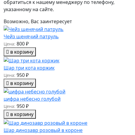
обратиться к нашему менеджеру по телефону,
указанному на сайте.
Возможно, Вас заинтересует
Чейз щенячий патруль
800 ₽
Цена:
в корзину
Шар три кота коржик
950 ₽
Цена:
в корзину
цифра небесно голубой
950 ₽
Цена:
в корзину
Шар динозавр розовый в короне