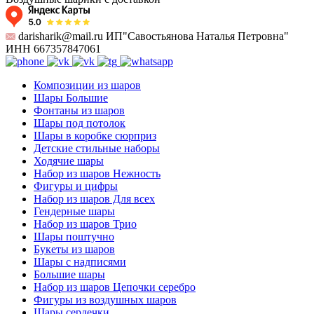
darisharik@mail.ru ИП"Савостьянова Наталья Петровна"
ИНН 667357847061
Композиции из шаров
Шары Большие
Фонтаны из шаров
Шары под потолок
Шары в коробке сюрприз
Детские стильные наборы
Ходячие шары
Набор из шаров Нежность
Фигуры и цифры
Набор из шаров Для всех
Гендерные шары
Набор из шаров Трио
Шары поштучно
Букеты из шаров
Шары с надписями
Большие шары
Набор из шаров Цепочки серебро
Фигуры из воздушных шаров
Шары сердечки