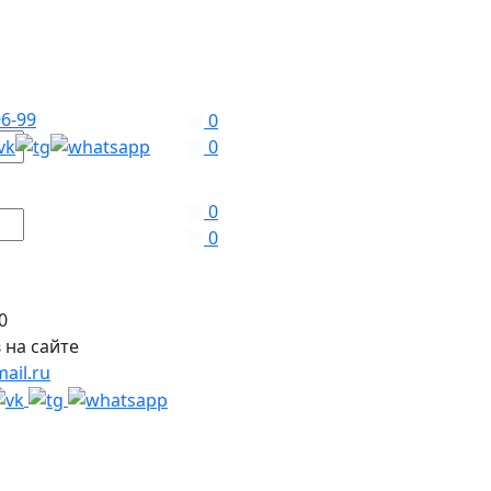
96-99
0
0
0
0
0
 на сайте
ail.ru